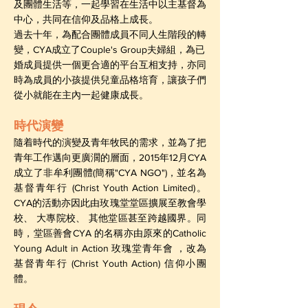
及團體生活等，一起學習在生活中以主基督為
中心，共同在信仰及品格上成長。
過去十年，為配合團體成員不同人生階段的轉
變，CYA成立了Couple's Group夫婦組，為已
婚成員提供一個更合適的平台互相支持，亦同
時為成員的小孩提供兒童品格培育，讓孩子們
從小就能在主內一起健康成長。
時代演變
隨着時代的演變及青年牧民的需求，並為了把
青年工作邁向更廣濶的層面，2015年12月CYA
成立了非牟利團體(簡稱"CYA NGO")，並名為
基督青年行 (Christ Youth Action Limited)。
CYA的活動亦因此由玫瑰堂堂區擴展至教會學
校、 大專院校、 其他堂區甚至跨越國界。同
時，堂區善會CYA 的名稱亦由原來的Catholic
Young Adult in Action 玫瑰堂青年會 ，改為
基督青年行 (Christ Youth Action) 信仰小團
體。