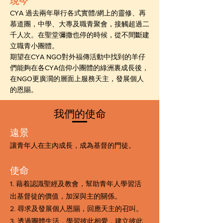
現今
CYA 過去兩年舉行各式實體/網上的靈修、再
慕道團，中學、大專及職青聚會，接觸超過二
千人次。在聖堂彌撒也停的時候，從不間斷建
立職青小團體。
期望在CYA NGO對外福傳活動中找到的羊仔
們能夠在各CYA信仰小團體的綠洲裏成長後，
在NGO更廣濶的層面上服務天主，發展個人
的恩賜。
​我們的使命
遠景
讓青年人在主內成長，成為基督的門徒。
使命
1. 藉着認識聖經及教會，幫助青年人學習活
出基督徒的價值，加深與主的關係。
2. 尋求及發展個人恩賜，回應天主的召叫。
3. 透過團體生活，學習彼此相愛，建立彼此