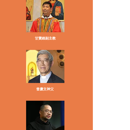
甘寶維副主教
曾慶文神父