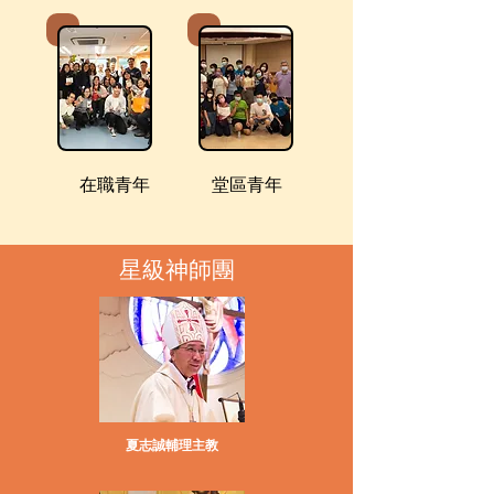
​在職青年
​堂區青年
星級神師團
夏志誠輔理主教