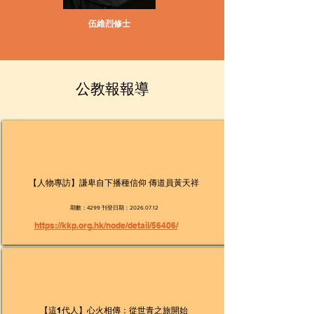
伍維烈修士
​公教報報導
【人物專訪】謙卑自下播種信仰 傳道員黃天祥
期數：4299 刊登日期：2026.07.12
https://kkp.org.hk/node/detail/56406/
【這1代人】心火相傳：從世青之旅開始