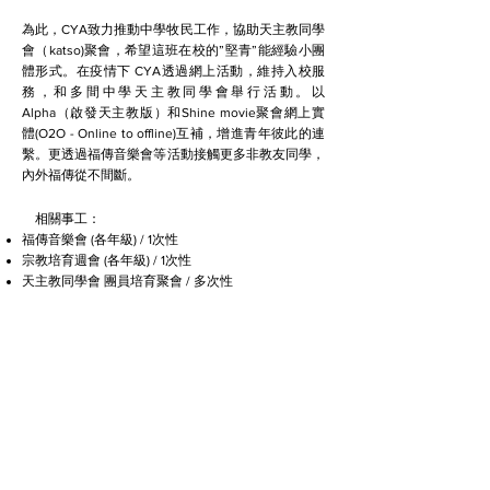
為此，CYA致力推動中學牧民工作，協助天主教同學
會（katso)聚會，希望這班在校的”堅青”能經驗小團
體形式。在疫情下 CYA透過網上活動，維持入校服
務，和多間中學天主教同學會舉行活動。以
Alpha（啟發天主教版）和Shine movie聚會網上實
體(O2O - Online to offline)互補，增進青年彼此的連
繫。更透過福傳音樂會等活動接觸更多非教友同學，
內外福傳從不間斷。
​ 相關事工：
福傳音樂會 (各年級) / 1次性
宗教培育週會 (各年級) / 1次性
天主教同學會 團員培育聚會 / 多次性
天主教同學會 組長培育聚會 / 多次性
其他學習經歷 (OLE) 活動 / 1次性
到校服務詳情
服務使用者須知
​私隱條例
© 2016-2026 by Christ Youth Action